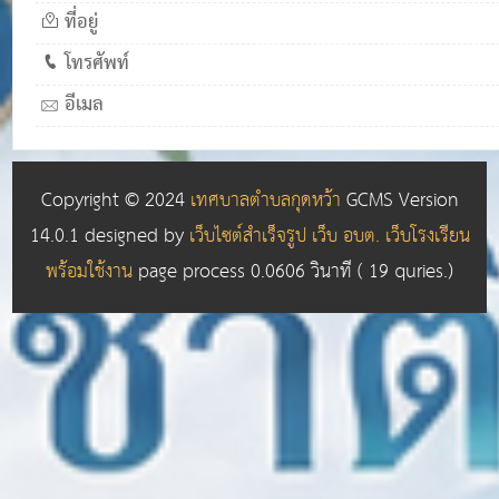
ที่อยู่
โทรศัพท์
อีเมล
Copyright © 2024
เทศบาลตำบลกุดหว้า
GCMS Version
14.0.1 designed by
เว็บไซต์สำเร็จรูป เว็บ อบต. เว็บโรงเรียน
พร้อมใช้งาน
page process
0.0606
วินาที (
19
quries.)