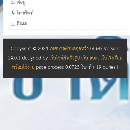
ที่อยู่
โทรศัพท์
อีเมล
Copyright © 2024
เทศบาลตำบลกุดหว้า
GCMS Version
14.0.1 designed by
เว็บไซต์สำเร็จรูป เว็บ อบต. เว็บโรงเรียน
พร้อมใช้งาน
page process
0.0723
วินาที (
19
quries.)