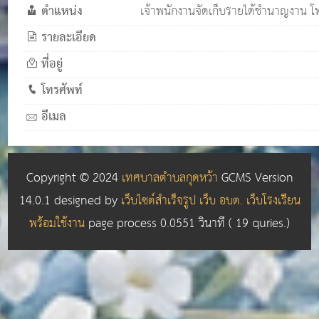
ตำแหน่ง
เจ้าพนักงานจัดเก็บรายได้ชำนาญงาน 
รายละเอียด
ที่อยู่
โทรศัพท์
อีเมล
Copyright © 2024
เทศบาลตำบลกุดหว้า
GCMS Version
14.0.1 designed by
เว็บไซต์สำเร็จรูป เว็บ อบต. เว็บโรงเรียน
พร้อมใช้งาน
page process
0.0551
วินาที (
19
quries.)