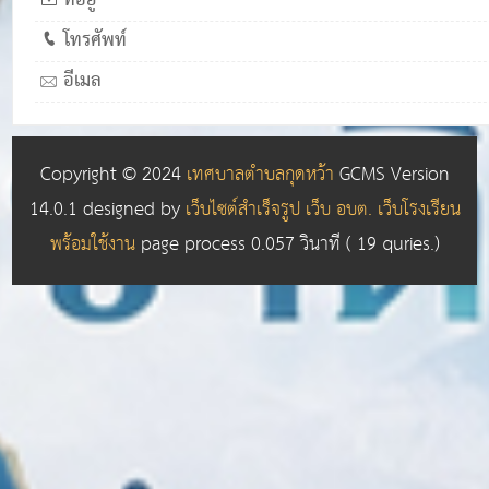
ที่อยู่
โทรศัพท์
อีเมล
Copyright © 2024
เทศบาลตำบลกุดหว้า
GCMS Version
14.0.1 designed by
เว็บไซต์สำเร็จรูป เว็บ อบต. เว็บโรงเรียน
พร้อมใช้งาน
page process
0.057
วินาที (
19
quries.)