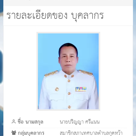
กุดหว้า
นายปริญญา ศรีแนน
รายละเอียดของ บุคลากร
ชื่อ นามสกุล
นายปริญญา ศรีแนน
กลุ่มบุคลากร
สมาชิกสภาเทศบาลตำบลกุดหว้า