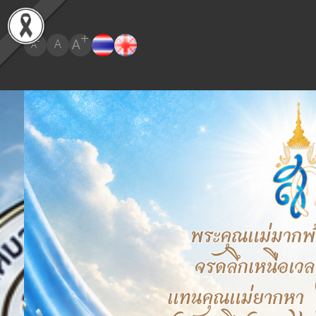
+
A
-
A
A