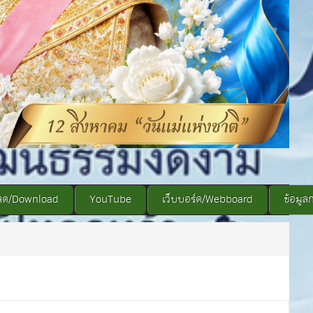
ลด/Download
YouTube
เว็บบอร์ด/Webboard
ข้อมูล