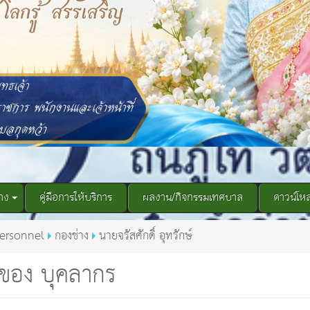
าง
คู่มือการให้บริการ
ผลงาน/กิจกรรมเทศบาล
ดาวน์โห
ersonnel
กองช่าง
นายจรัสศักดิ์ อุทรักษ์
ของ บุคลากร