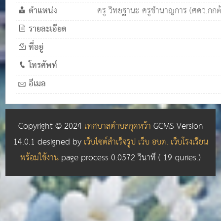
ตำแหน่ง
ครู วิทยฐานะ ครูชำนาญการ (ศดว.กก
รายละเอียด
ที่อยู่
โทรศัพท์
อีเมล
Copyright © 2024
เทศบาลตำบลกุดหว้า
GCMS Version
14.0.1 designed by
เว็บไซต์สำเร็จรูป เว็บ อบต. เว็บโรงเรียน
พร้อมใช้งาน
page process
0.0572
วินาที (
19
quries.)