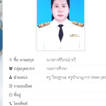
ชื่อ นามสกุล
นางสาวศิริภรณ์ ทวี
กลุ่มบุคลากร
กองการศึกษา
ตำแหน่ง
ครู วิทยฐานะ ครูชำนาญการ (ศพด.กุดห
รายละเอียด
ที่อยู่
โทรศัพท์