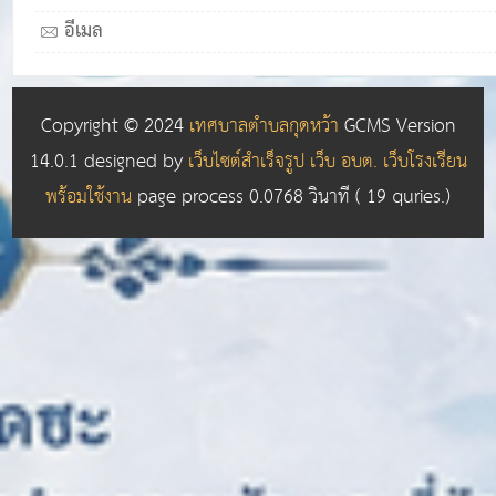
อีเมล
Copyright © 2024
เทศบาลตำบลกุดหว้า
GCMS Version
14.0.1 designed by
เว็บไซต์สำเร็จรูป เว็บ อบต. เว็บโรงเรียน
พร้อมใช้งาน
page process
0.0768
วินาที (
19
quries.)