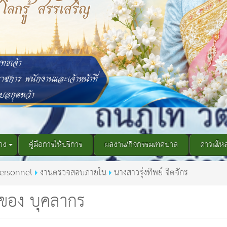
าง
คู่มือการให้บริการ
ผลงาน/กิจกรรมเทศบาล
ดาวน์โห
ersonnel
งานตรวจสอบภายใน
นางสาวรุ่งทิพย์ จิตจักร
ของ บุคลากร