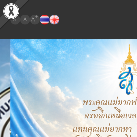
+
A
-
A
A