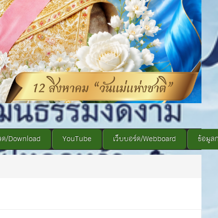
ลด/Download
YouTube
เว็บบอร์ด/Webboard
ข้อมูล