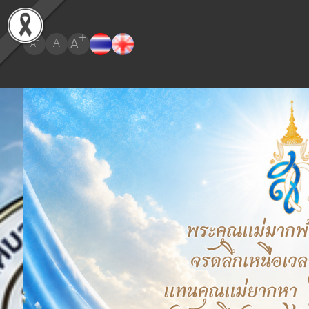
+
A
-
A
A