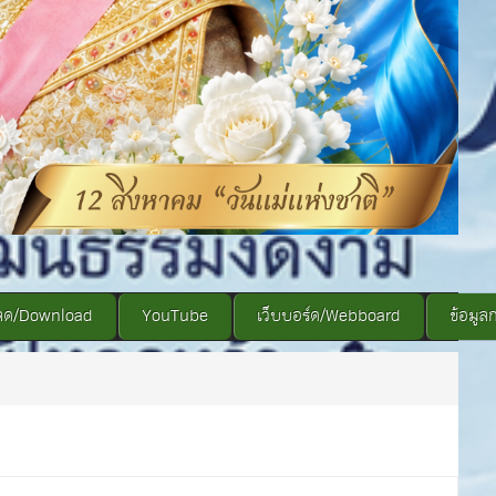
ลด/Download
YouTube
เว็บบอร์ด/Webboard
ข้อมูล