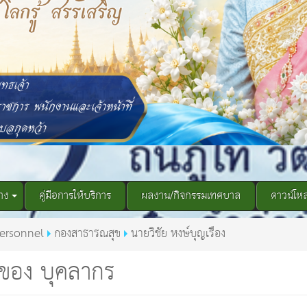
าง
คู่มือการให้บริการ
ผลงาน/กิจกรรมเทศบาล
ดาวน์โห
ersonnel
กองสาธารณสุข
นายวิชัย หงษ์บุญเรือง
ของ บุคลากร