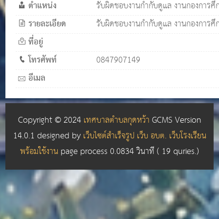
ตำแหน่ง
รับผิดชอบงานกำกับดูแล งานกองการศ
รายละเอียด
รับผิดชอบงานกำกับดูแล งานกองการศึ
ที่อยู่
โทรศัพท์
0847907149
อีเมล
Copyright © 2024
เทศบาลตำบลกุดหว้า
GCMS Version
14.0.1 designed by
เว็บไซต์สำเร็จรูป เว็บ อบต. เว็บโรงเรียน
พร้อมใช้งาน
page process
0.0834
วินาที (
19
quries.)