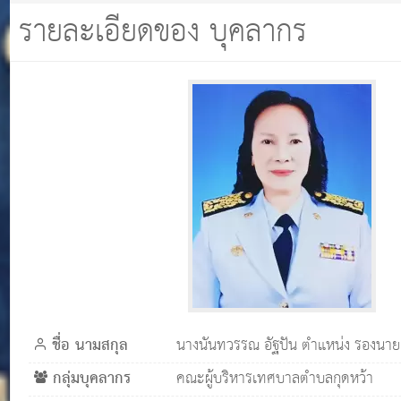
ปัน ตำแหน่ง รองนายกเทศมนตรี
รายละเอียดของ บุคลากร
ชื่อ นามสกุล
นางนันทวรรณ อัฐปัน ตำแหน่ง รองนา
กลุ่มบุคลากร
คณะผู้บริหารเทศบาลตำบลกุดหว้า