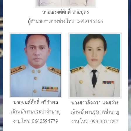
นายณรงค์ศักดิ์ สายบุตร
ผู้อำนวยการกองช่าง โทร. 0649146366
นายมนต์ศักดิ์ ศรีกำพล
นางสาวอัจฉรา แขสว่าง
เจ้าพนักงานประปาชำนาญ
เจ้าพนักงานธุรการชำนาญ
งาน โทร. 0642594779
งาน โทร. 093-3811842