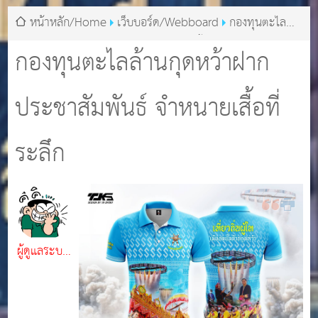
หน้าหลัก/Home
เว็บบอร์ด/Webboard
กองทุนตะไล
ล้านกุดหว้าฝากประชาสัมพันธ์ จำหนายเสื้อที่ระลึก
กองทุนตะไลล้านกุดหว้าฝาก
ประชาสัมพันธ์ จำหนายเสื้อที่
ระลึก
ผู้ดูแลระบบ
เว็บไซต์
เทศบาล